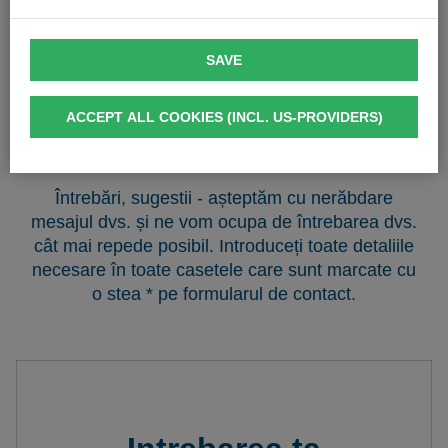
SAVE
ACCEPT ALL COOKIES (INCL. US-PROVIDERS)
Întrebări, sugestii - așteptăm cu nerăbdare
mesajul dvs. și ne vom ocupa de întrebarea dvs.
cât mai repede posibil. Introduceți toate detaliile
necesare în toate casetele care sunt marcate cu
o stea * pe formularul de contact.