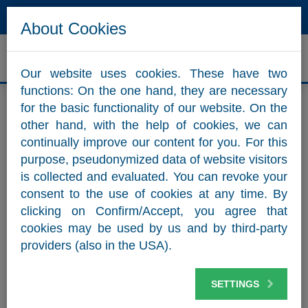
Hotline
Mail
About Cookies
Our website uses cookies. These have two
functions: On the one hand, they are necessary
for the basic functionality of our website. On the
other hand, with the help of cookies, we can
continually improve our content for you. For this
Salinen România S.R.L.
purpose, pseudonymized data of website visitors
is collected and evaluated. You can revoke your
consent to the use of cookies at any time. By
Salinen România S.R.L.
clicking on Confirm/Accept, you agree that
Str. Prof. Dr. Ioan Cantacuzino nr. 9, sector 1
cookies may be used by us and by third-party
RO-011437 Bucureşti
providers (also in the USA).
Tel.: +40 735 856581
E-mail:
office@salinen.ro
SETTINGS